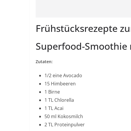
Frühstücksrezepte 
Superfood-Smoothie m
Zutaten:
1/2 eine Avocado
15 Himbeeren
1 Birne
1 TL Chlorella
1 TL Acai
50 ml Kokosmilch
2 TL Proteinpulver