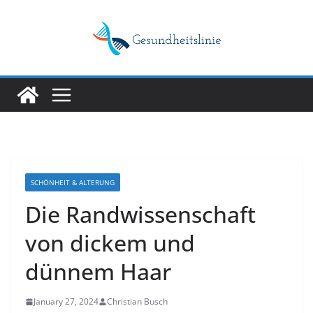
Skip
to
content
SCHÖNHEIT & ALTERUNG
Die Randwissenschaft
von dickem und
dünnem Haar
January 27, 2024
Christian Busch