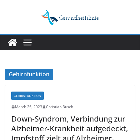
Skip
to
content
Gehirnfunktion
GEHIRNFUNKTION
March 26, 2023
Christian Busch
Down-Syndrom, Verbindung zur
Alzheimer-Krankheit aufgedeckt,
Impfstoff zielt auf Alzheimer-