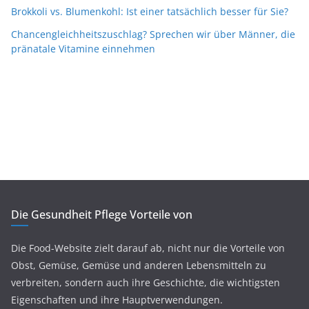
Brokkoli vs. Blumenkohl: Ist einer tatsächlich besser für Sie?
Chancengleichheitszuschlag? Sprechen wir über Männer, die
pränatale Vitamine einnehmen
Die Gesundheit Pflege Vorteile von
Die Food-Website zielt darauf ab, nicht nur die Vorteile von
Obst, Gemüse, Gemüse und anderen Lebensmitteln zu
verbreiten, sondern auch ihre Geschichte, die wichtigsten
Eigenschaften und ihre Hauptverwendungen.