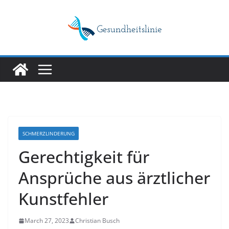
Skip
to
content
SCHMERZLINDERUNG
Gerechtigkeit für
Ansprüche aus ärztlicher
Kunstfehler
March 27, 2023
Christian Busch