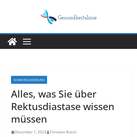
Skip
to
content
SCHMERZLINDERUNG
Alles, was Sie über
Rektusdiastase wissen
müssen
December 1, 2023
Christian Busch