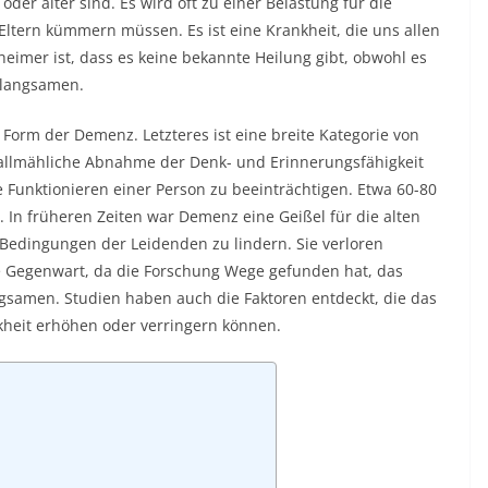
oder älter sind. Es wird oft zu einer Belastung für die
Eltern kümmern müssen. Es ist eine Krankheit, die uns allen
imer ist, dass es keine bekannte Heilung gibt, obwohl es
rlangsamen.
 Form der Demenz. Letzteres ist eine breite Kategorie von
t allmähliche Abnahme der Denk- und Erinnerungsfähigkeit
e Funktionieren einer Person zu beeinträchtigen. Etwa 60-80
 In früheren Zeiten war Demenz eine Geißel für die alten
e Bedingungen der Leidenden zu lindern. Sie verloren
ie Gegenwart, da die Forschung Wege gefunden hat, das
ngsamen. Studien haben auch die Faktoren entdeckt, die das
kheit erhöhen oder verringern können.