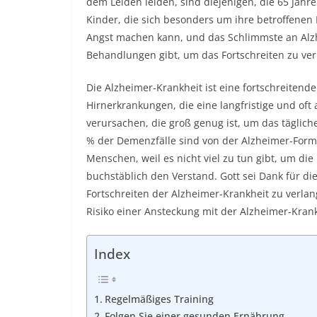
dem Leiden leiden, sind diejenigen, die 65 Jahre 
Kinder, die sich besonders um ihre betroffenen 
Angst machen kann, und das Schlimmste an Alzhe
Behandlungen gibt, um das Fortschreiten zu ve
Die Alzheimer-Krankheit ist eine fortschreitende
Hirnerkrankungen, die eine langfristige und of
verursachen, die groß genug ist, um das täglich
% der Demenzfälle sind von der Alzheimer-Form.
Menschen, weil es nicht viel zu tun gibt, um di
buchstäblich den Verstand. Gott sei Dank für d
Fortschreiten der Alzheimer-Krankheit zu verla
Risiko einer Ansteckung mit der Alzheimer-Kran
Index
Regelmäßiges Training
Folgen Sie einer gesunden Ernährung