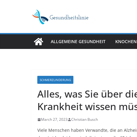
Skip
to
content
ALLGEMEINE GESUNDHEIT
KNOCHEN
SCHMERZLINDERUNG
Alles, was Sie über d
Krankheit wissen mü
March 27, 2023
Christian Busch
Viele Menschen haben Verwandte, die an Alzheim