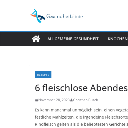
Skip
to
content
ALLGEMEINE GESUNDHEIT
KNOCHEN
REZEPTE
6 fleischlose Abende
November 28, 2023
Christian Busch
Es kann manchmal unmöglich sein, einen vegetari
festliche Mahlzeiten, die irgendeine Fleischsor
Rindfleisch gelten als die beliebtesten Gericht