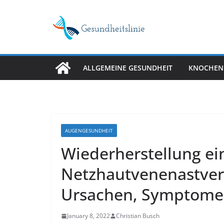
Skip
to
content
ALLGEMEINE GESUNDHEIT
KNOCHEN
AUGENGESUNDHEIT
Wiederherstellung ei
Netzhautvenenastver
Ursachen, Symptome
January 8, 2022
Christian Busch