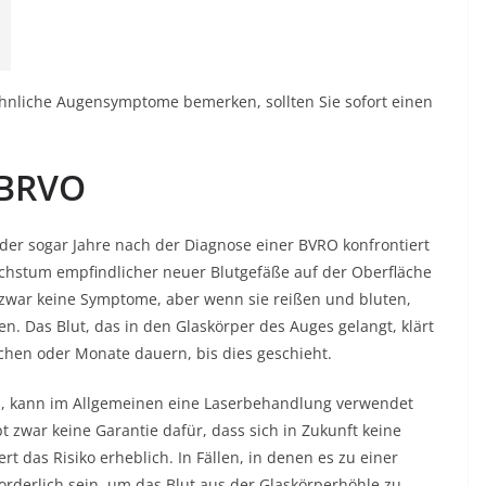
liche Augensymptome bemerken, sollten Sie sofort einen
 BRVO
der sogar Jahre nach der Diagnose einer BVRO konfrontiert
achstum empfindlicher neuer Blutgefäße auf der Oberfläche
 zwar keine Symptome, aber wenn sie reißen und bluten,
n. Das Blut, das in den Glaskörper des Auges gelangt, klärt
chen oder Monate dauern, bis dies geschieht.
n, kann im Allgemeinen eine Laserbehandlung verwendet
t zwar keine Garantie dafür, dass sich in Zukunft keine
rt das Risiko erheblich. In Fällen, in denen es zu einer
rderlich sein, um das Blut aus der Glaskörperhöhle zu