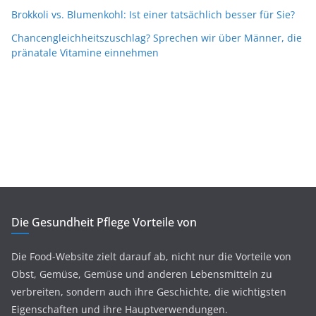
Brokkoli vs. Blumenkohl: Ist einer tatsächlich besser für Sie?
Chancengleichheitszuschlag? Sprechen wir über Männer, die
pränatale Vitamine einnehmen
Die Gesundheit Pflege Vorteile von
Die Food-Website zielt darauf ab, nicht nur die Vorteile von
Obst, Gemüse, Gemüse und anderen Lebensmitteln zu
verbreiten, sondern auch ihre Geschichte, die wichtigsten
Eigenschaften und ihre Hauptverwendungen.