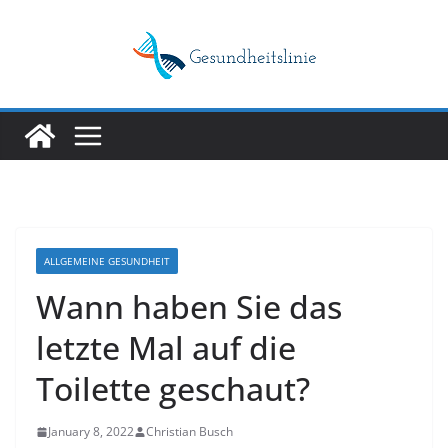
Skip
to
content
ALLGEMEINE GESUNDHEIT
Wann haben Sie das
letzte Mal auf die
Toilette geschaut?
January 8, 2022
Christian Busch