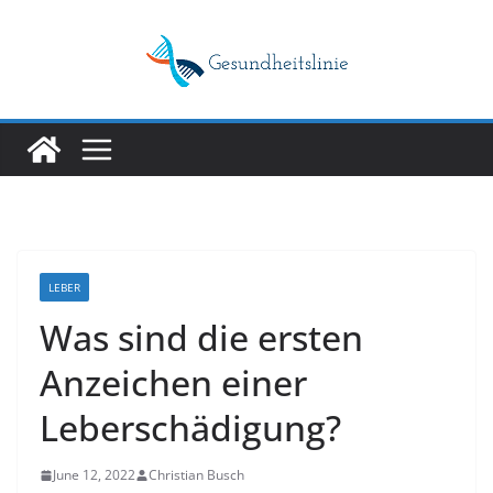
Skip
to
content
LEBER
Was sind die ersten
Anzeichen einer
Leberschädigung?
June 12, 2022
Christian Busch