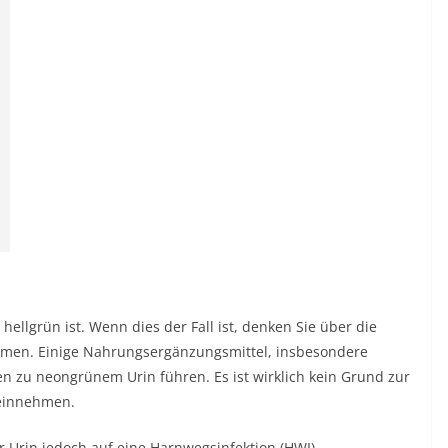
hellgrün ist. Wenn dies der Fall ist, denken Sie über die
hmen. Einige Nahrungsergänzungsmittel, insbesondere
nen zu neongrünem Urin führen. Es ist wirklich kein Grund zur
 einnehmen.
er Urin jedoch auf eine Harnwegsinfektion (HWI)