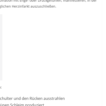
ination mit Enge- oder Druckgefühlen, manifestieren, in der
ichen Herzinfarkt auszuschließen.
n:
 Schulter und den Rücken ausstrahlen
grünen Schleim produziert