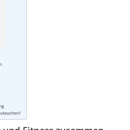
n
ing
nzutauchen?