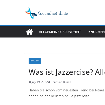
Skip
to
content
ALLGEMEINE GESUNDHEIT
KNOCHEN
FITNESS
Was ist Jazzercise? A
July 19, 2022
Christian Busch
Haben Sie schon vom neuesten Trend bei Fitness
aber eine der neusten heißt Jazzercise.