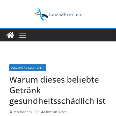
Skip
to
content
ALLGEMEINE GESUNDHEIT
Warum dieses beliebte
Getränk
gesundheitsschädlich ist
December 29, 2021
Christian Busch