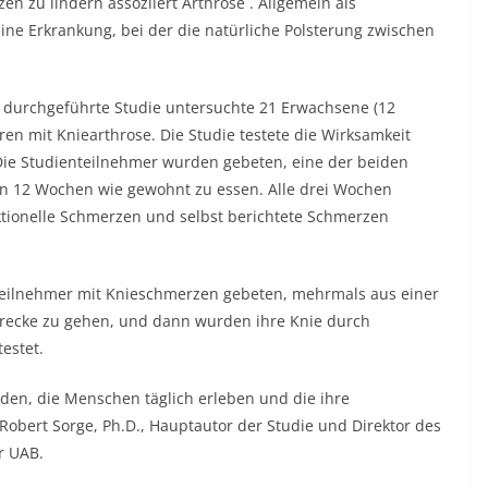
en zu lindern assoziiert
Arthrose
. Allgemein als
eine Erkrankung, bei der die natürliche Polsterung zwischen
m durchgeführte Studie untersuchte 21 Erwachsene (12
ren mit Kniearthrose. Die Studie testete die Wirksamkeit
Die Studienteilnehmer wurden gebeten, eine der beiden
on 12 Wochen wie gewohnt zu essen. Alle drei Wochen
ktionelle Schmerzen und selbst berichtete Schmerzen
Teilnehmer mit Knieschmerzen gebeten, mehrmals aus einer
 Strecke zu gehen, und dann wurden ihre Knie durch
estet.
lden, die Menschen täglich erleben und die ihre
Robert Sorge, Ph.D., Hauptautor der Studie und Direktor des
er UAB.