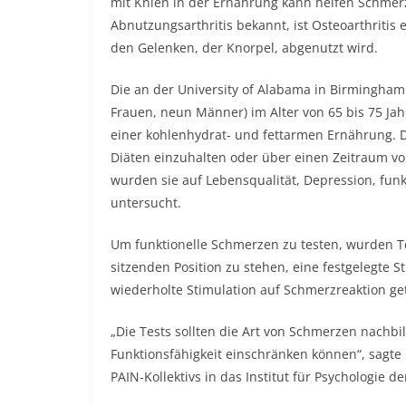
mit Knien in der Ernährung kann helfen Schmerz
Abnutzungsarthritis bekannt, ist Osteoarthritis 
den Gelenken, der Knorpel, abgenutzt wird.
Die an der University of Alabama in Birmingha
Frauen, neun Männer) im Alter von 65 bis 75 Jah
einer kohlenhydrat- und fettarmen Ernährung. 
Diäten einzuhalten oder über einen Zeitraum v
wurden sie auf Lebensqualität, Depression, fun
untersucht.
Um funktionelle Schmerzen zu testen, wurden 
sitzenden Position zu stehen, eine festgelegte
wiederholte Stimulation auf Schmerzreaktion get
„Die Tests sollten die Art von Schmerzen nachbi
Funktionsfähigkeit einschränken können“, sagte 
PAIN-Kollektivs in das Institut für Psychologie d