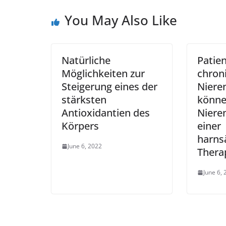
You May Also Like
Natürliche
Patie
Möglichkeiten zur
chron
Steigerung eines der
Niere
stärksten
könne
Antioxidantien des
Niere
Körpers
einer
harns
June 6, 2022
Thera
June 6,