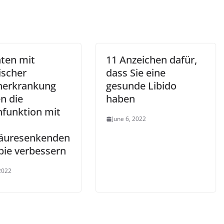
nten mit
11 Anzeichen dafür,
ischer
dass Sie eine
nerkrankung
gesunde Libido
n die
haben
nfunktion mit
June 6, 2022
äuresenkenden
pie verbessern
 2022