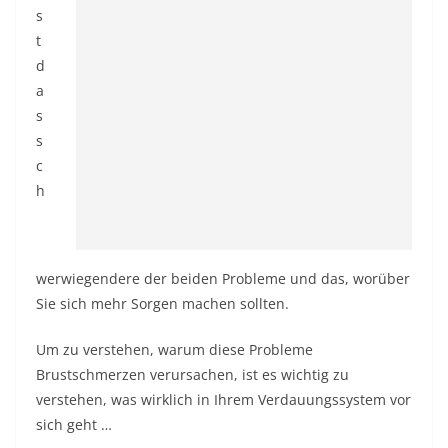
s
t
d
a
s
s
c
h
werwiegendere der beiden Probleme und das, worüber
Sie sich mehr Sorgen machen sollten.
Um zu verstehen, warum diese Probleme
Brustschmerzen verursachen, ist es wichtig zu
verstehen, was wirklich in Ihrem Verdauungssystem vor
sich geht …