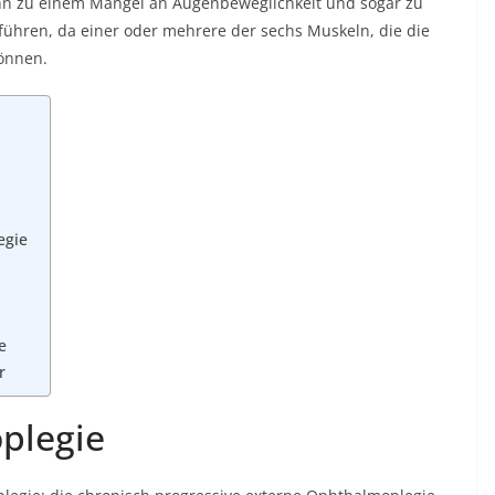
nn zu einem Mangel an Augenbeweglichkeit und sogar zu
hren, da einer oder mehrere der sechs Muskeln, die die
können.
egie
e
r
plegie