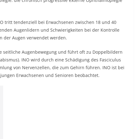
legie: die chronisch progressive externe Ophthalmoplegie
 tritt tendenziell bei Erwachsenen zwischen 18 und 40
enden Augenlidern und Schwierigkeiten bei der Kontrolle
on der Augen verwendet werden.
ie seitliche Augenbewegung und führt oft zu Doppelbildern
rabismus). INO wird durch eine Schädigung des Fasciculus
mlung von Nervenzellen, die zum Gehirn führen. INO ist bei
i jungen Erwachsenen und Senioren beobachtet.