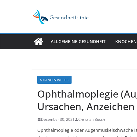
Skip
to
content
ALLGEMEINE GESUNDHEIT
KNOCHEN
AUGENGESUNDHEIT
Ophthalmoplegie (A
Ursachen, Anzeichen
December 30, 2021
Christian Busch
Ophthalmoplegie oder Augenmuskelschwäche is