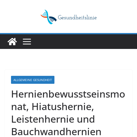
Skip
to
content
ALLGEMEINE GESUNDHEIT
Hernienbewusstseinsmo
nat, Hiatushernie,
Leistenhernie und
Bauchwandhernien