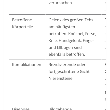
verursachen.
pol
ab
Betroffene
Gelenk des großen Zehs
Fi
Körperteile
am häufigsten
de
betroffen. Knöchel, Ferse,
od
Knie, Handgelenk, Finger
am
und Ellbogen sind
tr
ebenfalls betroffen.
Komplikationen
Rezidivierende oder
St
fortgeschrittene Gicht,
Ge
Nierensteine.
und
ma
si
arb
Diagnose
Bildgebende
Rö