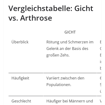
Vergleichstabelle: Gicht
vs. Arthrose
GICHT
Überblick
Rötung und Schmerzen im
Be
Gelenk an der Basis des
Ge
großen Zehs.
En
in
be
Häufigkeit
Variiert zwischen den
68
Populationen.
58
üb
Geschlecht
Häufiger bei Männern und
Vo