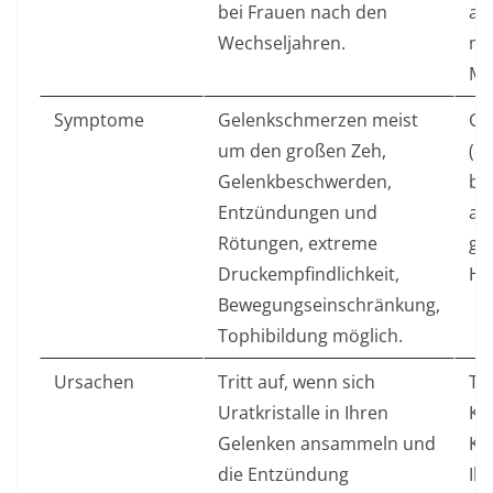
bei Frauen nach den
al
Wechseljahren.
me
Mä
Symptome
Gelenkschmerzen meist
Ge
um den großen Zeh,
(o
Gelenkbeschwerden,
be
Entzündungen und
as
Rötungen, extreme
gr
Druckempfindlichkeit,
Hü
Bewegungseinschränkung,
Tophibildung möglich.
Ursachen
Tritt auf, wenn sich
Tri
Uratkristalle in Ihren
Kn
Gelenken ansammeln und
Kn
die Entzündung
Ih