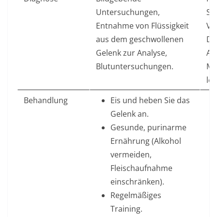
Untersuchungen,
Sc
Entnahme von Flüssigkeit
Vo
aus dem geschwollenen
De
Gelenk zur Analyse,
An
Blutuntersuchungen.
Mu
lo
Behandlung
Eis und heben Sie das
Gelenk an.
Gesunde, purinarme
Ernährung (Alkohol
vermeiden,
Fleischaufnahme
einschränken).
Regelmäßiges
Training.