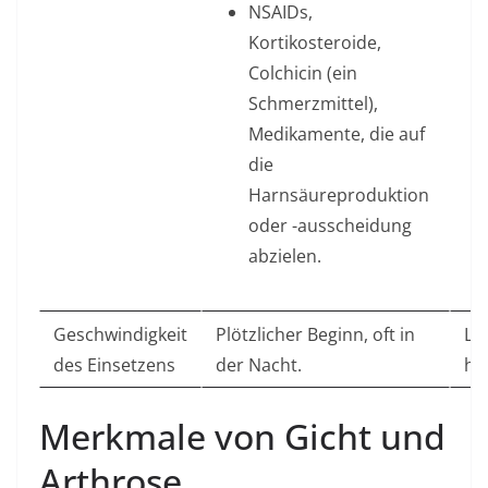
NSAIDs,
Kortikosteroide,
Colchicin (ein
Schmerzmittel),
Medikamente, die auf
die
Harnsäureproduktion
oder -ausscheidung
abzielen.
Geschwindigkeit
Plötzlicher Beginn, oft in
La
des Einsetzens
der Nacht.
hi
Merkmale von Gicht und
Arthrose