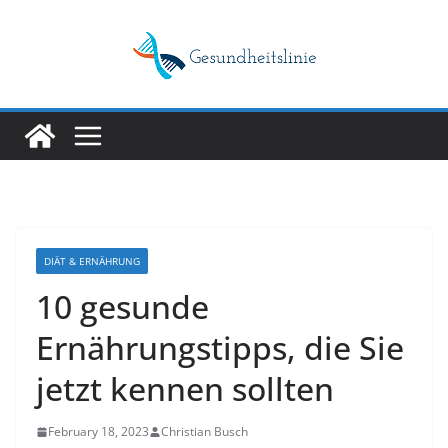
Skip
to
content
DIÄT & ERNÄHRUNG
10 gesunde
Ernährungstipps, die Sie
jetzt kennen sollten
February 18, 2023
Christian Busch