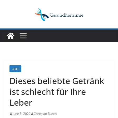
Skip
to
content
LEBER
Dieses beliebte Getränk
ist schlecht für Ihre
Leber
June 5, 2022
Christian Busch