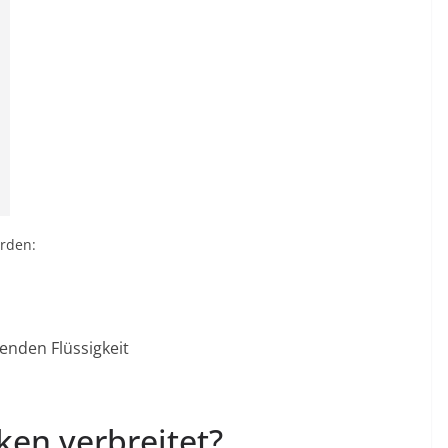
erden:
enden Flüssigkeit
en verbreitet?