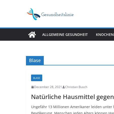
Skip
to
content
ALLGEMEINE GESUNDHEIT
KNOCHEN
Blase
BLASE
December 28, 2021
Christian Busch
Natürliche Hausmittel gege
Ungefähr 13 Millionen Amerikaner leiden unter h
Bevölkerung. Menschen jeden Alters können H