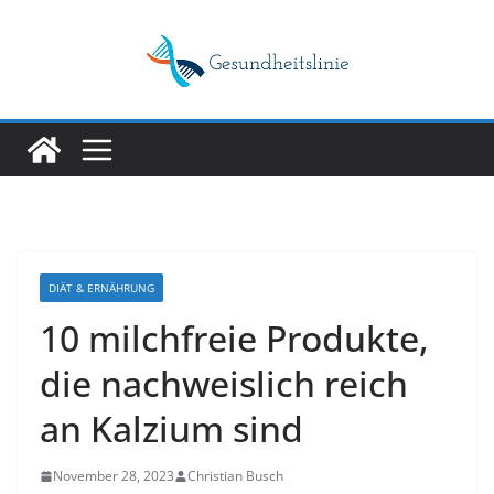
Skip
to
content
DIÄT & ERNÄHRUNG
10 milchfreie Produkte,
die nachweislich reich
an Kalzium sind
November 28, 2023
Christian Busch