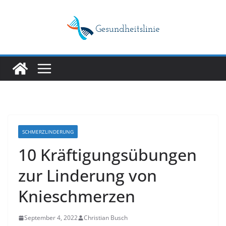
Skip
to
content
SCHMERZLINDERUNG
10 Kräftigungsübungen
zur Linderung von
Knieschmerzen
September 4, 2022
Christian Busch