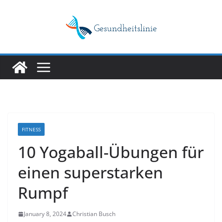
Skip
to
content
FITNESS
10 Yogaball-Übungen für
einen superstarken
Rumpf
January 8, 2024
Christian Busch