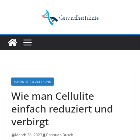
Skip
to
content
SCHÖNHEIT & ALTERUNG
Wie man Cellulite
einfach reduziert und
verbirgt
March 28, 2023
Christian Busch