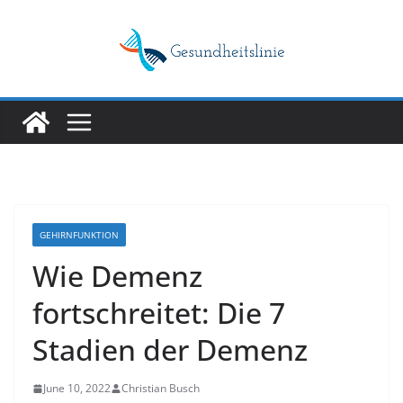
Skip
to
content
GEHIRNFUNKTION
Wie Demenz
fortschreitet: Die 7
Stadien der Demenz
June 10, 2022
Christian Busch