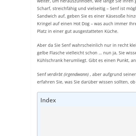
weiter, um herauszufinden, wie lange Sie Ihren
Scharf, streichfähig und vielseitig – Senf ist m
Sandwich auf, geben Sie es einer Käsesoße hin
Kringel auf einen
Hot Dog
– was auch immer Ihre 
Platz in einer
gut ausgestatteten Küche
.
Aber da Sie Senf wahrscheinlich nur in recht k
gelbe Flasche vielleicht schon … nun ja, Sie wis
Kühlschrank herumliegt. Gibt es einen Punkt, a
Senf
verdirbt (irgendwann)
, aber aufgrund seiner
erfahren Sie, was Sie darüber wissen sollten, ob
Index