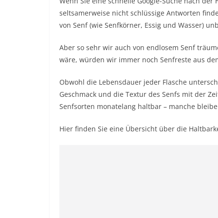
Wenn Sie eine schnelle Google-Suche nach der H
seltsamerweise nicht schlüssige Antworten finden
von Senf (wie Senfkörner,
Essig
und Wasser) unbe
Aber so sehr wir auch von endlosem Senf träume
wäre, würden wir immer noch Senfreste aus dem
Obwohl die Lebensdauer jeder Flasche unterschi
Geschmack und die Textur des Senfs mit der Zei
Senfsorten monatelang haltbar – manche bleiben 
Hier finden Sie eine Übersicht über die Haltbark