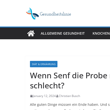
Skip
to
content
ALLGEMEINE GESUNDHEIT
KNOCHEN
DIÄT & ERNÄHRUNG
Wenn Senf die Probe 
schlecht?
January 12, 2024
Christian Busch
Alle guten Dinge müssen ein Ende haben. Und so