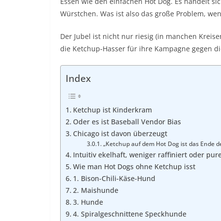
Essen wie den einfachen
Hot Dog
. Es handelt s
Würstchen
. Was ist also das große Problem, w
Der Jubel ist nicht nur riesig (in manchen Kreise
die Ketchup-Hasser für ihre Kampagne gegen d
Index
Ketchup ist Kinderkram
Oder es ist Baseball Vendor Bias
Chicago ist davon überzeugt
„Ketchup auf dem Hot Dog ist das Ende de
Intuitiv ekelhaft, weniger raffiniert oder pur
Wie man Hot Dogs ohne Ketchup isst
1. Bison-Chili-Käse-Hund
2. Maishunde
3. Hunde
4. Spiralgeschnittene Speckhunde