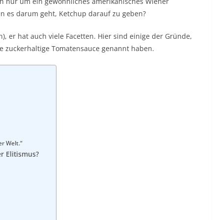
ich nur um ein gewöhnliches
amerikanisches Wiener
enn es darum geht, Ketchup darauf zu geben?
n), er hat auch viele Facetten. Hier sind einige der Gründe,
ie zuckerhaltige Tomatensauce genannt haben.
r Welt.“
er Elitismus?