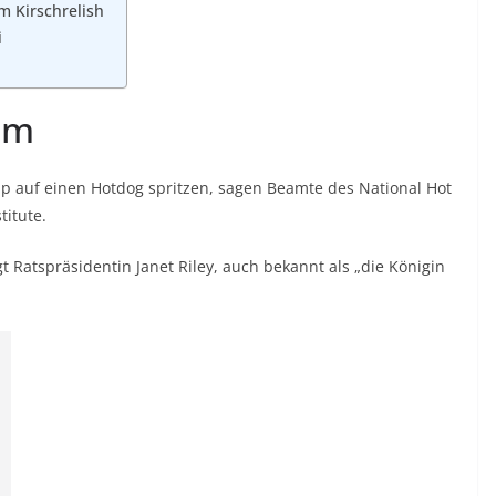
m Kirschrelish
i
am
up
auf einen Hotdog spritzen, sagen Beamte des National Hot
itute.
atspräsidentin Janet Riley, auch bekannt als „die Königin