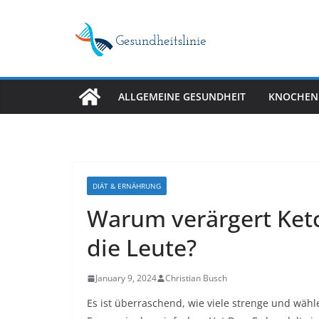
Skip
to
content
ALLGEMEINE GESUNDHEIT
KNOCHEN
DIÄT & ERNÄHRUNG
Warum verärgert Ket
die Leute?
January 9, 2024
Christian Busch
Es ist überraschend, wie viele strenge und wähl