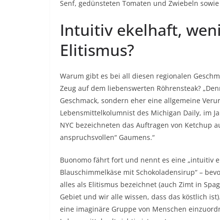
Senf, gedünsteten Tomaten und Zwiebeln sowie
Intuitiv ekelhaft, wen
Elitismus?
Warum gibt es bei all diesen regionalen Gesch
Zeug auf dem liebenswerten Röhrensteak? „Denn 
Geschmack, sondern eher eine allgemeine Verur
Lebensmittelkolumnist des Michigan Daily, im Ja
NYC bezeichneten das Auftragen von Ketchup au
anspruchsvollen“ Gaumens.“
Buonomo fährt fort und nennt es eine „intuitiv 
Blauschimmelkäse mit Schokoladensirup“ – bevor
alles als Elitismus bezeichnet (auch Zimt in Spa
Gebiet
und wir alle wissen, dass das köstlich ist)
eine imaginäre Gruppe von Menschen einzuordne