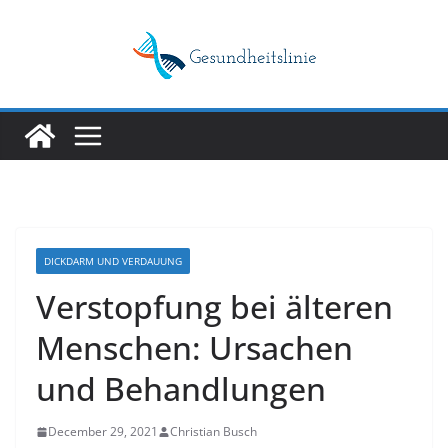
Skip
to
content
DICKDARM UND VERDAUUNG
Verstopfung bei älteren
Menschen: Ursachen
und Behandlungen
December 29, 2021
Christian Busch