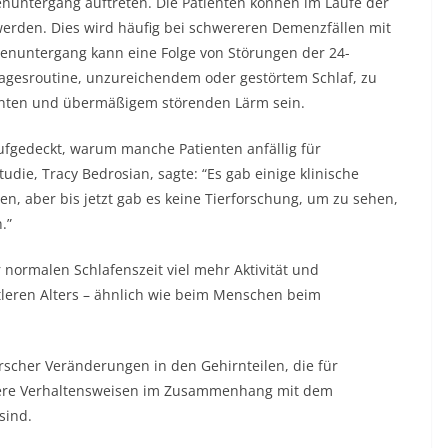
untergang auftreten. Die Patienten können im Laufe der
 werden. Dies wird häufig bei schwereren Demenzfällen mit
nenuntergang kann eine Folge von Störungen der 24-
Tagesroutine, unzureichendem oder gestörtem Schlaf, zu
menten und übermäßigem störenden Lärm sein.
aufgedeckt, warum manche Patienten anfällig für
die, Tracy Bedrosian, sagte: “Es gab einige klinische
, aber bis jetzt gab es keine Tierforschung, um zu sehen,
.”
r normalen Schlafenszeit viel mehr Aktivität und
tleren Alters – ähnlich wie beim Menschen beim
rscher Veränderungen in den Gehirnteilen, die für
ere Verhaltensweisen im Zusammenhang mit dem
sind.