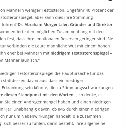
on Männern weniger Testosteron. Ungefähr 40 Prozent der
tosteronspiegel, aber kann dies ihre Stimmung
m führen?
Dr. Abraham Morgentaler, Gründer und Direktor
ommentierte den möglichen Zusammenhang mit den
en fest, dass ihre emotionalen Reserven geringer sind. Sie
ultur verbinden die Leute männliche Wut mit einem hohen
r ihn eher bei Männern mit
niedrigem Testosteronspiegel
–
en Männer launisch.“
 niedriger Testosteronspiegel die Hauptursache für das
 stattdessen davon aus, dass ein niedriger
re Erkrankung sein könnte, die zu Stimmungsschwankungen
te diesen Standpunkt mit den Worten:
„Ich denke, es
enn Sie einen Androgenmangel haben und einen niedrigen
ein? Ja!” Unabhängig davon, ob IMS durch einen niedrigen
 sich nur um Nebenwirkungen handelt, die zusammen
g, sich besser zu fühlen, darin besteht, Ihre allgemeine