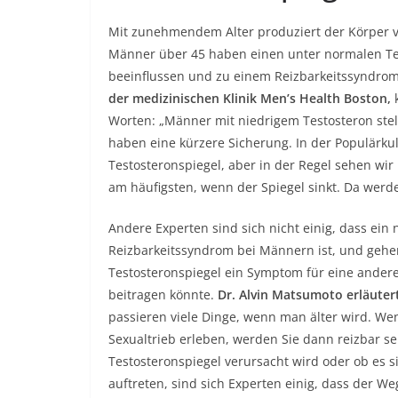
Mit zunehmendem Alter produziert der Körper v
Männer über 45 haben einen unter normalen Tes
beeinflussen und zu einem Reizbarkeitssyndro
der medizinischen Klinik Men’s Health Boston,
k
Worten: „Männer mit niedrigem Testosteron stell
haben eine kürzere Sicherung. In der Populärk
Testosteronspiegel, aber in der Regel sehen wi
am häufigsten, wenn der Spiegel sinkt. Da werd
Andere Experten sind sich nicht einig, dass ein
Reizbarkeitssyndrom bei Männern ist, und gehen
Testosteronspiegel ein Symptom für eine ande
beitragen könnte.
Dr. Alvin Matsumoto erläuter
passieren viele Dinge, wenn man älter wird. W
Sexualtrieb erleben, werden Sie dann reizbar s
Testosteronspiegel verursacht wird oder ob es
auftreten, sind sich Experten einig, dass der We