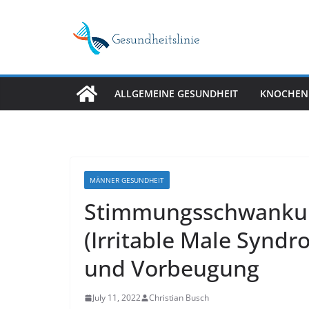
Skip
to
content
ALLGEMEINE GESUNDHEIT
KNOCHEN
MÄNNER GESUNDHEIT
Stimmungsschwanku
(Irritable Male Synd
und Vorbeugung
July 11, 2022
Christian Busch