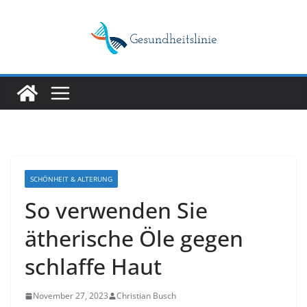
Skip
to
content
SCHÖNHEIT & ALTERUNG
So verwenden Sie
ätherische Öle gegen
schlaffe Haut
November 27, 2023
Christian Busch