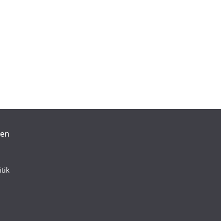
ten
tik