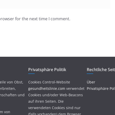
browser for the next time I comment.
Privatsphäre Politik
Rechtliche Sei
eile von Obst,
Cookies Control-Website
Über
rbreiten,
gesundheitslinie.com
verwendet
Privatsphäre Poli
enschaften und
Cookies und/oder Web-Beacons
auf ihren Seiten. Die
verwendeten Cookies sind nur
am von
(falls vorhanden) dem Browser