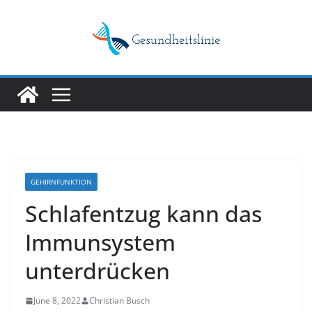
Skip
to
content
GEHIRNFUNKTION
Schlafentzug kann das
Immunsystem
unterdrücken
June 8, 2022
Christian Busch