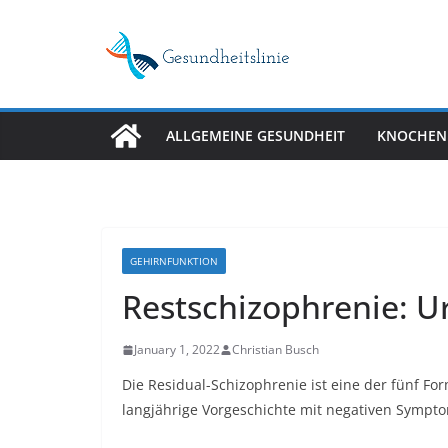
Skip
to
content
ALLGEMEINE GESUNDHEIT
KNOCHEN
GEHIRNFUNKTION
Restschizophrenie: 
January 1, 2022
Christian Busch
Die Residual-Schizophrenie ist eine der
fünf Fo
langjährige Vorgeschichte mit negativen Sympt