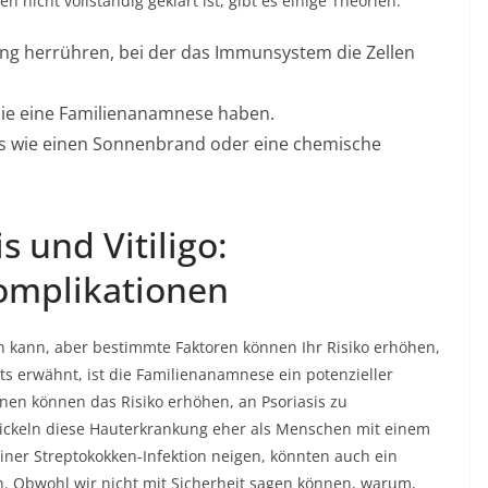
 nicht vollständig geklärt ist, gibt es einige Theorien.
g herrühren, bei der das Immunsystem die Zellen
ie eine Familienanamnese haben.
is wie einen Sonnenbrand oder eine chemische
s und Vitiligo:
omplikationen
ken kann, aber bestimmte Faktoren können Ihr Risiko erhöhen,
ts erwähnt, ist die Familienanamnese ein potenzieller
ionen können das Risiko erhöhen, an Psoriasis zu
ickeln diese Hauterkrankung eher als Menschen mit einem
ner Streptokokken-Infektion neigen, könnten auch ein
en. Obwohl wir nicht mit Sicherheit sagen können, warum,