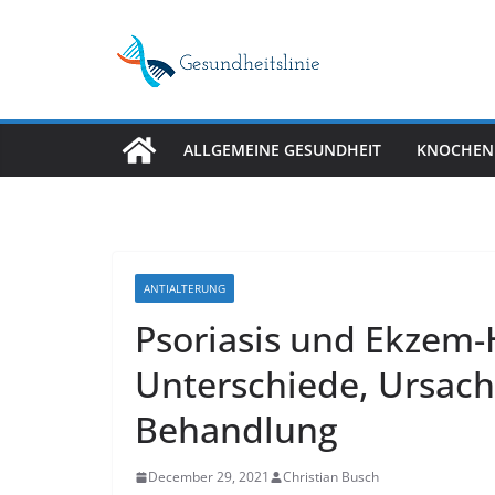
Skip
to
content
ALLGEMEINE GESUNDHEIT
KNOCHEN
ANTIALTERUNG
Psoriasis und Ekzem-
Unterschiede, Ursac
Behandlung
December 29, 2021
Christian Busch