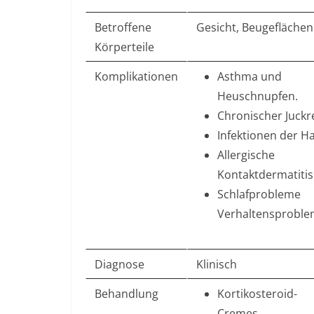
Betroffene
Gesicht, Beugeflächen
Körperteile
Komplikationen
Asthma und
Heuschnupfen.
Chronischer Juckre
Infektionen der Ha
Allergische
Kontaktdermatitis
Schlafprobleme
Verhaltensproble
Diagnose
Klinisch
Behandlung
Kortikosteroid-
Cremes.