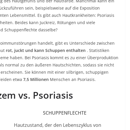
ng des Hautgefühls und der Hautfarbe. Manchmal kann ein
ückzuführen sein, beispielsweise auf die Exposition
en Lebensmittel. Es gibt auch Hautkrankheiten: Psoriasis
eiten. Beides kann Juckreiz, Rötungen und viele
d Schuppenflechte dasselbe?
toimmunstörungen handelt, gibt es Unterschiede zwischen
aut
rot, juckt und kann Schuppen enthalten
. Statistiken
eme haben. Bei Psoriasis kommt es zu einer Überproduktion
als normal zu den äußeren Hautschichten, sodass sie nicht
erscheinen. Sie können mit einer silbrigen, schuppigen
 leiden etwa
7,5 Millionen
Menschen an Psoriasis.
zem vs. Psoriasis
SCHUPPENFLECHTE
Hautzustand, der den Lebenszyklus von