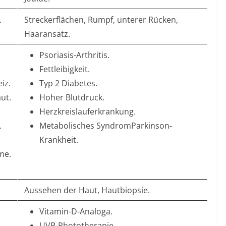
.
Streckerflächen, Rumpf, unterer Rücken,
Haaransatz.
Psoriasis-Arthritis.
Fettleibigkeit.
iz.
Typ 2 Diabetes.
ut.
Hoher Blutdruck.
Herzkreislauferkrankung.
.
Metabolisches SyndromParkinson-
Krankheit.
me.
Aussehen der Haut, Hautbiopsie.
Vitamin-D-Analoga.
UVB-Phototherapie.