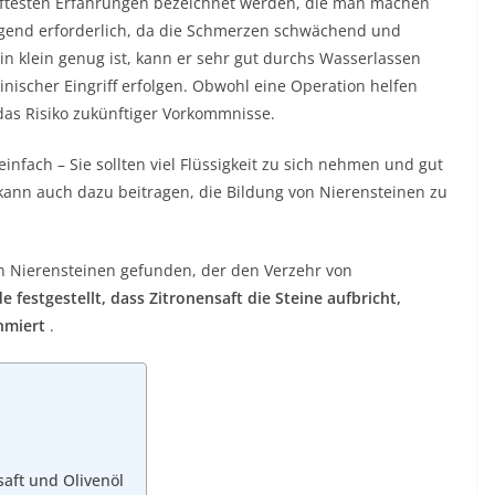
aftesten Erfahrungen bezeichnet werden, die man machen
ingend erforderlich, da die Schmerzen schwächend und
n klein genug ist, kann er sehr gut durchs Wasserlassen
inischer Eingriff erfolgen. Obwohl eine Operation helfen
das Risiko zukünftiger Vorkommnisse.
einfach – Sie sollten viel Flüssigkeit zu sich nehmen und gut
 kann auch dazu beitragen, die Bildung von Nierensteinen zu
n Nierensteinen gefunden, der den Verzehr von
 festgestellt, dass Zitronensaft die Steine ​​​​aufbricht,
chmiert
.
aft und Olivenöl