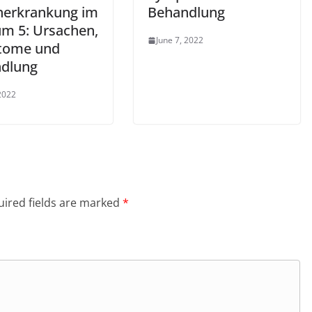
nerkrankung im
Behandlung
um 5: Ursachen,
June 7, 2022
tome und
dlung
 2022
ired fields are marked
*