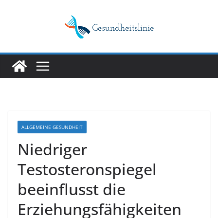
Skip
to
content
ALLGEMEINE GESUNDHEIT
Niedriger
Testosteronspiegel
beeinflusst die
Erziehungsfähigkeiten