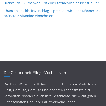
Brokkoli vs. Blumenkohl: Ist einer tatsächlich besser für Sie?
Chancengleichheitszuschlag? Sprechen wir über Männer, die
pränatale Vitamine einnehmen
Die Gesundheit Pflege Vorteile von
Die Food-Website zielt darauf ab, nicht nur die Vorteile von
Obst, Gemüse, Gemüse und anderen Lebensmitteln zu
verbreiten, sondern auch ihre Geschichte, die wichtigsten
Eigenschaften und ihre Hauptverwendungen.