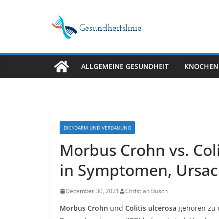
Skip
to
content
ALLGEMEINE GESUNDHEIT
KNOCHEN
DICKDARM UND VERDAUUNG
Morbus Crohn vs. Coli
in Symptomen, Ursa
December 30, 2021
Christian Busch
Morbus Crohn
und
Colitis ulcerosa
gehören zu d