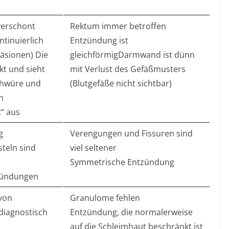
verschont
Rektum immer betroffen
tinuierlich
Entzündung ist
Läsionen) Die
gleichförmigDarmwand ist dünn
kt und sieht
mit Verlust des Gefäßmusters
chwüre und
(Blutgefäße nicht sichtbar)
n
t“ aus
g
Verengungen und Fissuren sind
steln sind
viel seltener
Symmetrische Entzündung
zündungen
von
Granulome fehlen
diagnostisch
Entzündung, die normalerweise
auf die Schleimhaut beschränkt ist