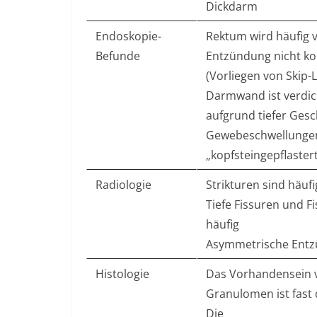
Dickdarm
Endoskopie-
Rektum wird häufig 
Befunde
Entzündung nicht kon
(Vorliegen von Skip-
Darmwand ist verdic
aufgrund tiefer Ges
Gewebeschwellunge
„kopfsteingepflaster
Radiologie
Strikturen sind häufi
Tiefe Fissuren und Fi
häufig
Asymmetrische Ent
Histologie
Das Vorhandensein 
Granulomen ist fast 
Die