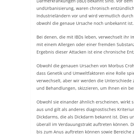
Darmerkrankungen (IBD) bekannt sind. Vor dem
undUrbanisierung, waren chronisch entzündlic
Industrieländern vor und wird vermutlich durch
obwohl die genaue Ursache noch unbekannt ist.
Bei denen, die mit IBDs leben, verwechselt ih
mit einem Allergen oder einer fremden Substanz
Ergebnis dieser Attacken ist eine chronische En
Obwohl die genauen Ursachen von Morbus Crohn
dass Genetik und Umweltfaktoren eine Rolle spi
verwechselt, aber wir werden die Unterschiede
und Behandlungen, skizzieren, um Ihnen ein bes
Obwohl sie einander ähnlich erscheinen, wirkt 
aus und gilt als anderes diagnostisches Kriterium
Dickdarms, die als Dickdarm bekannt ist. Dies 
überall im Verdauungstrakt auftreten können. 
bis zum Anus auftreten können sowie Bereiche z