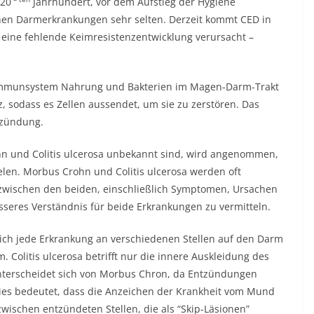
 20
Jahrhundert, vor dem Aufstieg der Hygiene
hen Darmerkrankungen sehr selten. Derzeit kommt CED in
 eine fehlende Keimresistenzentwicklung verursacht –
r Immunsystem Nahrung und Bakterien im Magen-Darm-Trakt
, sodass es Zellen aussendet, um sie zu zerstören. Das
tzündung.
 und Colitis ulcerosa unbekannt sind, wird angenommen,
elen. Morbus Crohn und Colitis ulcerosa werden oft
 zwischen den beiden, einschließlich Symptomen, Ursachen
seres Verständnis für beide Erkrankungen zu vermitteln.
sich jede Erkrankung an verschiedenen Stellen auf den Darm
. Colitis ulcerosa betrifft nur die innere Auskleidung des
unterscheidet sich von Morbus Chron, da Entzündungen
Dies bedeutet, dass die Anzeichen der Krankheit vom Mund
wischen entzündeten Stellen, die als “Skip-Läsionen”