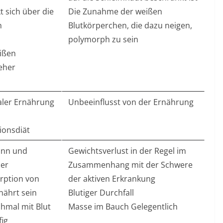
 sich über die
Die Zunahme der weißen
n
Blutkörperchen, die dazu neigen,
polymorph zu sein
ißen
eher
aler Ernährung
Unbeeinflusst von der Ernährung
ionsdiät
dünn und
Gewichtsverlust in der Regel im
ner
Zusammenhang mit der Schwere
orption von
der aktiven Erkrankung
nährt sein
Blutiger Durchfall
hmal mit Blut
Masse im Bauch Gelegentlich
ig