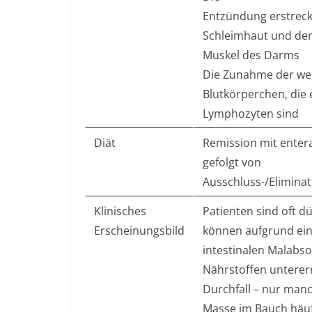
Entzündung erstreckt
Schleimhaut und de
Muskel des Darms
Die Zunahme der we
Blutkörperchen, die 
Lymphozyten sind
Diät
Remission mit enter
gefolgt von
Ausschluss-/Eliminat
Klinisches
Patienten sind oft 
Erscheinungsbild
können aufgrund ei
intestinalen Malabs
Nährstoffen unterer
Durchfall – nur manc
Masse im Bauch häuf