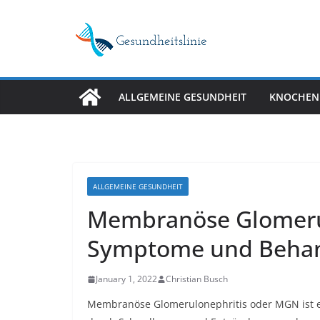
Skip
to
content
ALLGEMEINE GESUNDHEIT
KNOCHEN
ALLGEMEINE GESUNDHEIT
Membranöse Glomerul
Symptome und Beha
January 1, 2022
Christian Busch
Membranöse Glomerulonephritis oder MGN ist ei