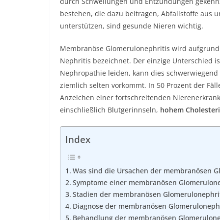
durch Schwellungen und Entzündungen gekennze
bestehen, die dazu beitragen, Abfallstoffe aus 
unterstützen, sind gesunde Nieren wichtig.
Membranöse Glomerulonephritis wird aufgrund 
Nephritis bezeichnet. Der einzige Unterschied 
Nephropathie leiden, kann dies schwerwiegend se
ziemlich selten vorkommt. In 50 Prozent der Fäll
Anzeichen einer fortschreitenden Nierenerkran
einschließlich Blutgerinnseln,
hohem Cholesteri
Index
Was sind die Ursachen der membranösen Gl
Symptome einer membranösen Glomerulone
Stadien der membranösen Glomerulonephrit
Diagnose der membranösen Glomerulonephr
Behandlung der membranösen Glomerulonep