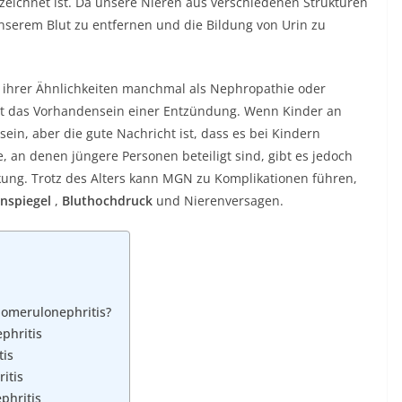
ichnet ist. Da unsere Nieren aus verschiedenen Strukturen
unserem Blut zu entfernen und die Bildung von Urin zu
ihrer Ähnlichkeiten manchmal als Nephropathie oder
ist das Vorhandensein einer Entzündung. Wenn Kinder an
in, aber die gute Nachricht ist, dass es bei Kindern
e, an denen jüngere Personen beteiligt sind, gibt es jedoch
kung. Trotz des Alters kann MGN zu Komplikationen führen,
nspiegel
,
Bluthochdruck
und Nierenversagen.
omerulonephritis?
phritis
is
itis
hritis