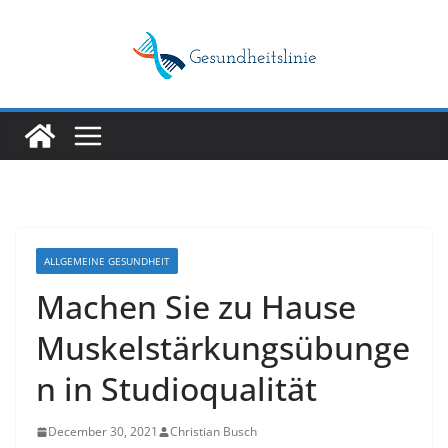
Skip
to
content
ALLGEMEINE GESUNDHEIT
Machen Sie zu Hause
Muskelstärkungsübunge
n in Studioqualität
December 30, 2021
Christian Busch