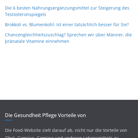
Die 6 besten Nahrungsergänzungsmittel zur Steigerung des
Testosteronspiegels
Brokkoli vs. Blumenkohl: Ist einer tatsächlich besser für Sie?
Chancengleichheitszuschlag? Sprechen wir über Männer, die
pränatale Vitamine einnehmen
Die Gesundheit Pflege Vorteile von
Die Food-Website zielt darauf ab, nicht nur die Vorteile von
Obst, Gemüse, Gemüse und anderen Lebensmitteln zu