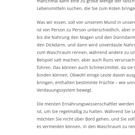
manchmal kann eine zu große Menge der falsc
Lebensmitteln suchen, die Sie zum Koten bringe
Was wir essen, soll von unserem Mund in unser
ist von Person zu Person unterschiedlich, aber
bis die Nahrung den Magen und den Dünndarm p
den Dickdarm, und dann wird unverdaute Nahrun
zum Waschraum rennen, während andere zu una
Beispiel satt machen, aber auch Runs verursach
führen. Das können auch Schmerzmittel, da sie
binden können. Obwohl einige Leute davon ausge
bringen, enthalten bestimmte Früchte – wie unre
Verdauungssystem bewegt.
Die meisten Ernährungswissenschaftler werden
ist, um Sie regelmäßig zu halten. Während Sie 
möchten Sie nicht über Bord gehen, und Sie sollt
es vermeiden können, in den Waschraum zu re