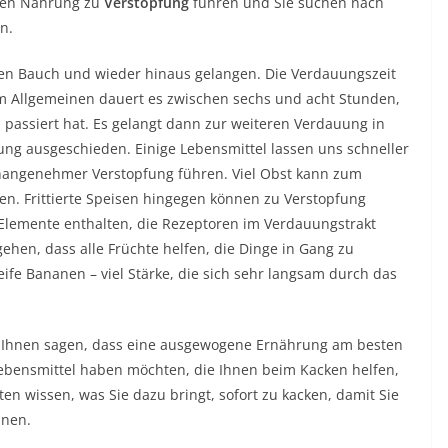
hen Nahrung zu
Verstopfung
führen und Sie suchen nach
n.
en Bauch und wieder hinaus gelangen. Die Verdauungszeit
 im Allgemeinen dauert es zwischen sechs und acht Stunden,
assiert hat. Es gelangt dann zur weiteren Verdauung in
g ausgeschieden. Einige Lebensmittel lassen uns schneller
ngenehmer Verstopfung führen. Viel Obst kann zum
en. Frittierte Speisen hingegen können zu Verstopfung
 Elemente enthalten, die Rezeptoren im Verdauungstrakt
hen, dass alle Früchte helfen, die Dinge in Gang zu
ife Bananen – viel Stärke, die sich sehr langsam durch das
 Ihnen sagen, dass eine ausgewogene Ernährung am besten
Lebensmittel haben möchten, die Ihnen beim Kacken helfen,
en wissen, was Sie dazu bringt, sofort zu kacken, damit Sie
nnen.