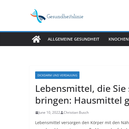
Skip
to
content
ALLGEMEINE GESUNDHEIT
KNOCHEN
DICKDARM UND VERDAUUNG
Lebensmittel, die Sie
bringen: Hausmittel 
June 10, 2022
Christian Busch
Lebensmittel versorgen den Körper mit den Nährs