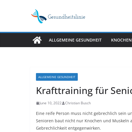
Skip
to
content
ALLGEMEINE GESUNDHEIT
KNOCHEN
ALLGEMEINE GESUNDHEIT
Krafttraining für Se
June 10, 2022
Christian Busch
Eine reife Person muss nicht gebrechlich sein u
Senioren baut nicht nur Knochen und Muskeln 
Gebrechlichkeit entgegenwirken.